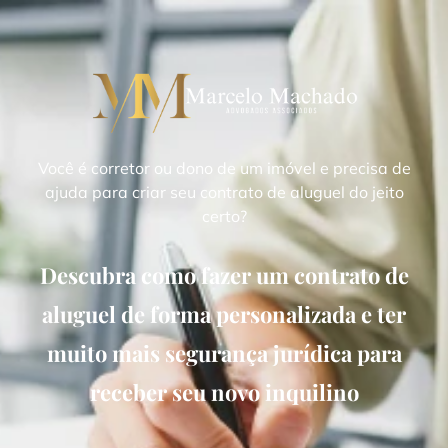
Você é corretor ou dono de um imóvel e precisa de
ajuda para criar seu contrato de aluguel do jeito
certo?
Descubra como fazer um contrato de
aluguel de forma personalizada e ter
muito mais segurança jurídica para
receber seu novo inquilino