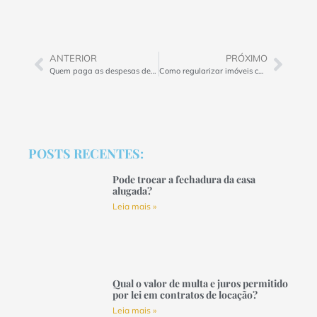
ANTERIOR
PRÓXIMO
Quem paga as despesas de IPTU quando o imóvel está alugado?
Como regularizar imóveis com dívida ativa prévia?
POSTS RECENTES:
Pode trocar a fechadura da casa
alugada?
Leia mais »
Qual o valor de multa e juros permitido
por lei em contratos de locação?
Leia mais »