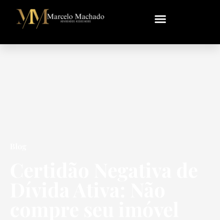
Blog
Certidão Negativa de
Dívida Ativa: Não
compre seu imóvel