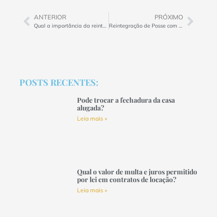
ANTERIOR
PRÓXIMO
Qual a importância da reintegração de posse para garantir a segurança jurídica dos proprietários de imóveis?
Reintegração de Posse com Invasores: Quais os Custos Envolvidos no Processo
POSTS RECENTES:
Pode trocar a fechadura da casa
alugada?
Leia mais »
Qual o valor de multa e juros permitido
por lei em contratos de locação?
Leia mais »