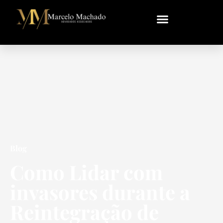
Blog
Como Lidar com
invasores durante a
Reintegração de