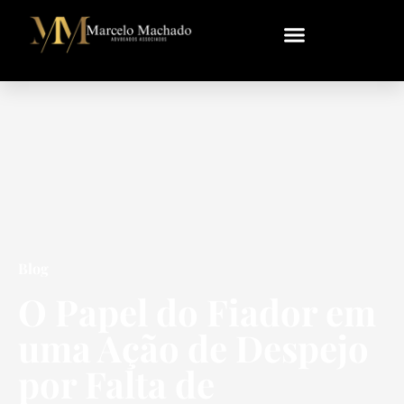
Blog
O Papel do Fiador em
uma Ação de Despejo
por Falta de