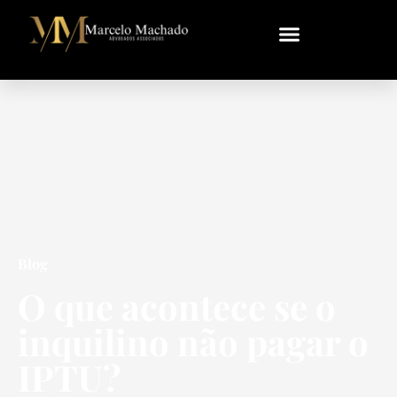
Blog
O que acontece se o
inquilino não pagar o
IPTU?