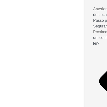
Anterior
de Loca
Passo p
Seguran
Próxim
um contr
lei?