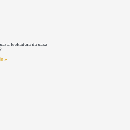
car a fechadura da casa
?
is »